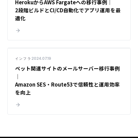
Heroku
から
AWS
Fargate
への移行事例｜
2
段階
ビルド
と
CI/CD
自動化で
アプリ
運用を最
適化
2024.07.19
インフラ
ペット
関連
サイト
の
メールサーバー
移行事例
｜
Amazon
SES
・
Route53
で信頼性と運用効率
を向上