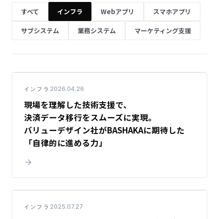
すべて
インフラ
Webアプリ
スマホアプリ
サブシステム
業務システム
マーケティング支援
2026.04.26
インフラ
現場を理解した技術支援で、
決済
データ
移行を
スムーズ
に実現。
バリューデザイン
社が
BASHAKA
に期待した
「自律的に進める力」
2025.07.27
インフラ